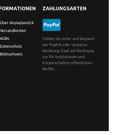
NFORMATIONEN
ZAHLUNGSARTEN
Über displayland24
Versandkosten
AGBs
Zahlen Sie sicher und bequem
per PayPal oder Vorkasse-
Datenschutz
Rechnung. Kauf auf Rechnung
Bildnachweis
nur für Institutionen und
Körperschaften öffentlichen
Rechts.