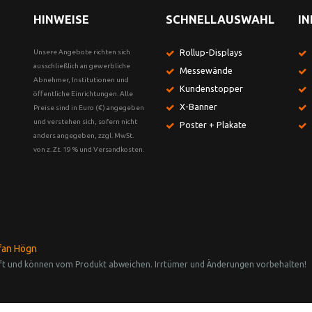
HINWEISE
SCHNELLAUSWAHL
I
Rollup-Displays
Unsere Angebote richten sich
ausschließlich an gewerbliche
Messewände
Abnehmer, Institutionen und
Kundenstopper
öffentliche Einrichtungen. Alle
X-Banner
Preise sind in Euro (€) angegeben
und verstehen sich, sofern nicht
Poster + Plakate
anders angegeben, zzgl. MwSt.
von z. Zt. 19 % und Versandkosten.
efan Högn
lhaft und können vom Produkt abweichen. Irrtümer und Änderungen vorbehalten!