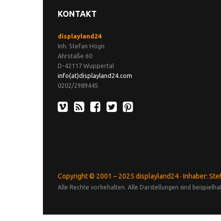
KONTAKT
displayland24
Inh. Stefan Högn
Ahrstaße 60
D-42117 Wuppertal
info(at)displayland24.com
0202/2989445
Copyright © 2001 – 2025 displayland24 · Inhaber: St
Alle Rechte vorbehalten. Alle Darstellungen sind beispie