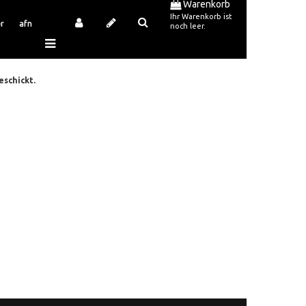
Warenkorb
Ihr Warenkorb ist
r
afn
noch leer.
eschickt.