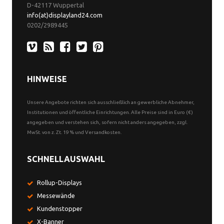
D-42117 Wuppertal
info(at)displayland24.com
0202/2989445
HINWEISE
Unsere Angebote richten sich ausschließlich an gewerbliche Abnehmer,
Institutionen und öffentliche Einrichtungen. Alle Preise sind in Euro (€)
angegeben und verstehen sich, sofern nicht anders angegeben, zzgl.
MwSt. von z. Zt. 19 % und Versandkosten.
SCHNELLAUSWAHL
Rollup-Displays
Messewände
Kundenstopper
X-Banner