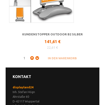
KUNDENSTOPPER OUTDOOR B2 SILBER
141,61 €
22,61 €
KONTAKT
displayland24
Inh. Stefan Högn
Ahrstaße 60
D-42117 Wuppertal