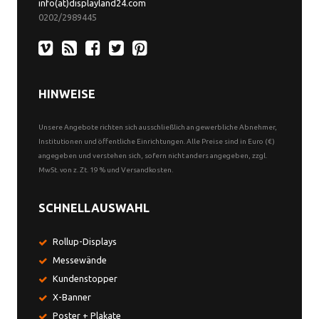
info(at)displayland24.com
0202/2989445
HINWEISE
Unsere Angebote richten sich ausschließlich an gewerbliche Abnehmer,
Institutionen und öffentliche Einrichtungen. Alle Preise sind in Euro (€)
angegeben und verstehen sich, sofern nicht anders angegeben, zzgl.
MwSt. von z. Zt. 19 % und Versandkosten.
SCHNELLAUSWAHL
Rollup-Displays
Messewände
Kundenstopper
X-Banner
Poster + Plakate