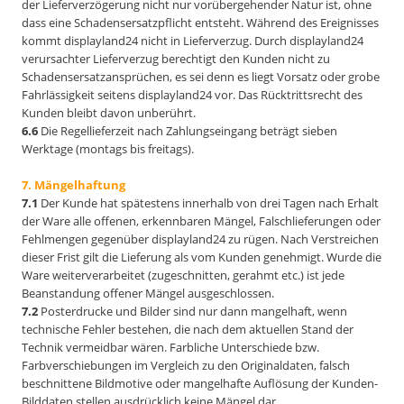
der Lieferverzögerung nicht nur vorübergehender Natur ist, ohne
dass eine Schadensersatzpflicht entsteht. Während des Ereignisses
kommt displayland24 nicht in Lieferverzug. Durch displayland24
verursachter Lieferverzug berechtigt den Kunden nicht zu
Schadensersatzansprüchen, es sei denn es liegt Vorsatz oder grobe
Fahrlässigkeit seitens displayland24 vor. Das Rücktrittsrecht des
Kunden bleibt davon unberührt.
6.6
Die Regellieferzeit nach Zahlungseingang beträgt sieben
Werktage (montags bis freitags).
7. Mängelhaftung
7.1
Der Kunde hat spätestens innerhalb von drei Tagen nach Erhalt
der Ware alle offenen, erkennbaren Mängel, Falschlieferungen oder
Fehlmengen gegenüber displayland24 zu rügen. Nach Verstreichen
dieser Frist gilt die Lieferung als vom Kunden genehmigt. Wurde die
Ware weiterverarbeitet (zugeschnitten, gerahmt etc.) ist jede
Beanstandung offener Mängel ausgeschlossen.
7.2
Posterdrucke und Bilder sind nur dann mangelhaft, wenn
technische Fehler bestehen, die nach dem aktuellen Stand der
Technik vermeidbar wären. Farbliche Unterschiede bzw.
Farbverschiebungen im Vergleich zu den Originaldaten, falsch
beschnittene Bildmotive oder mangelhafte Auflösung der Kunden-
Bilddaten stellen ausdrücklich keine Mängel dar.