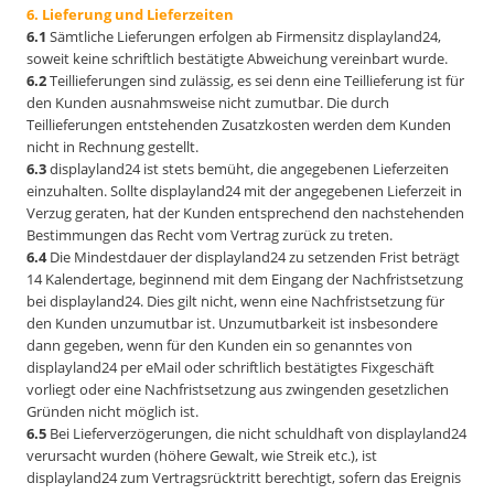
6. Lieferung und Lieferzeiten
6.1
Sämtliche Lieferungen erfolgen ab Firmensitz displayland24,
soweit keine schriftlich bestätigte Abweichung vereinbart wurde.
6.2
Teillieferungen sind zulässig, es sei denn eine Teillieferung ist für
den Kunden ausnahmsweise nicht zumutbar. Die durch
Teillieferungen entstehenden Zusatzkosten werden dem Kunden
nicht in Rechnung gestellt.
6.3
displayland24 ist stets bemüht, die angegebenen Lieferzeiten
einzuhalten. Sollte displayland24 mit der angegebenen Lieferzeit in
Verzug geraten, hat der Kunden entsprechend den nachstehenden
Bestimmungen das Recht vom Vertrag zurück zu treten.
6.4
Die Mindestdauer der displayland24 zu setzenden Frist beträgt
14 Kalendertage, beginnend mit dem Eingang der Nachfristsetzung
bei displayland24. Dies gilt nicht, wenn eine Nachfristsetzung für
den Kunden unzumutbar ist. Unzumutbarkeit ist insbesondere
dann gegeben, wenn für den Kunden ein so genanntes von
displayland24 per eMail oder schriftlich bestätigtes Fixgeschäft
vorliegt oder eine Nachfristsetzung aus zwingenden gesetzlichen
Gründen nicht möglich ist.
6.5
Bei Lieferverzögerungen, die nicht schuldhaft von displayland24
verursacht wurden (höhere Gewalt, wie Streik etc.), ist
displayland24 zum Vertragsrücktritt berechtigt, sofern das Ereignis