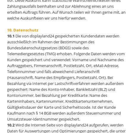
vor. Diese Auskunft kann statistische Wahrscheinlichkeiten eines
Zahlungsausfalls beinhalten und zur Ablehnung eines an uns
erteilten Auftrags führen. Auf Wunsch teilen wir Ihnen gerne mit, an
welche Auskunfteien wir uns hierfür wenden.
10. Datenschutz
10.1
Die von displayland24 gespeicherten Kundendaten werden
ausschließlich im Rahmen der Bestimmungen des
Bundesdatenschutzgesetzes (BDGS) sowie des
Telemediengesetztes (TMG) erhoben. Folgende Daten werden vom
Kunden gespeichert und verwendet: Vorname und Nachname des
Auftraggebers, Firmenanschrift, Postleitzahl, Ort, eMail-Adresse,
Telefonnummer und falls abweichend Lieferanschrift
(Hausanschrift, Name des Empfängers, Postleitzahl, Ort). Bei
Bezahlung via Internet per Lastschriftverfahren werden außerdem
gespeichert: Name des Konto-Inhaber, Bankleitzahl (BLZ) und
Kontonummer, bei Bezahlung per Kreditkarte: Name des
Karteninhabers, Kartennummer, Kreditkartenunternehmen,
Gültigkeitsdauer der Karte und Sicherheitscode. Ist der Kunde
Kaufmann nach § 14 BGB werden außerdem Steuernummer und
Umsatzsteuer-Identnummer gespeichert.
10.2
Wird die Internet-Seite von displayland24 aufgerufen, werden
Daten für Auswertungen und Optimierungen gespeichert, die unter