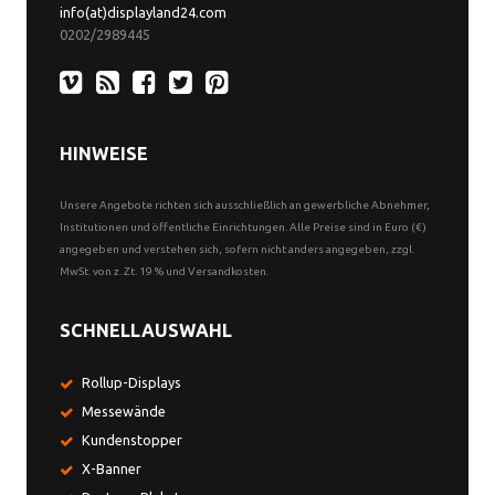
info(at)displayland24.com
0202/2989445
HINWEISE
Unsere Angebote richten sich ausschließlich an gewerbliche Abnehmer,
Institutionen und öffentliche Einrichtungen. Alle Preise sind in Euro (€)
angegeben und verstehen sich, sofern nicht anders angegeben, zzgl.
MwSt. von z. Zt. 19 % und Versandkosten.
SCHNELLAUSWAHL
Rollup-Displays
Messewände
Kundenstopper
X-Banner