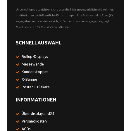
Unsere Angebote richten sich ausschließlich an gewerbliche Abnehmer,
Institutionen und öffentliche Einrichtungen. Alle Preise sind in Euro (€)
angegeben und verstehen sich, sofern nicht anders angegeben, zzgl.
MwSt. von z. Zt. 19 % und Versandkosten.
SCHNELLAUSWAHL
Rollup-Displays
Messewände
Kundenstopper
X-Banner
Poster + Plakate
INFORMATIONEN
Über displayland24
Versandkosten
AGBs