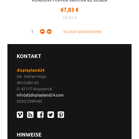
KUNDENSTOPPER INDOOR B2 SILBER
67,83 €
10,83 €
KONTAKT
displayland24
Inh. Stefan Högn
Ahrstaße 60
D-42117 Wuppertal
info(at)displayland24.com
0202/2989445
HINWEISE