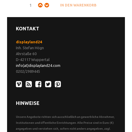
KONTAKT
displayland24
Inh. Stefan Högn
Ahrstaße 60
D-42117 Wuppertal
info(at)displayland24.com
0202/2989445
HINWEISE
Unsere Angebote richten sich ausschließlich an gewerbliche Abnehmer,
Institutionen und öffentliche Einrichtungen. Alle Preise sind in Euro (€)
angegeben und verstehen sich, sofern nicht anders angegeben, zzgl.