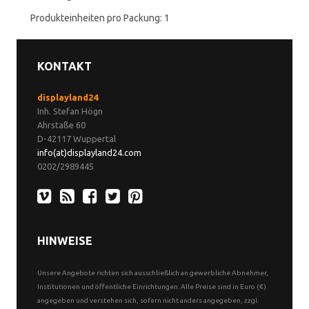
Produkteinheiten pro Packung: 1
KONTAKT
displayland24
Inh. Stefan Högn
Ahrstaße 60
D-42117 Wuppertal
info(at)displayland24.com
0202/2989445
HINWEISE
Unsere Angebote richten sich ausschließlich an gewerbliche Abnehmer,
Institutionen und öffentliche Einrichtungen. Alle Preise sind in Euro (€)
angegeben und verstehen sich, sofern nicht anders angegeben, zzgl.