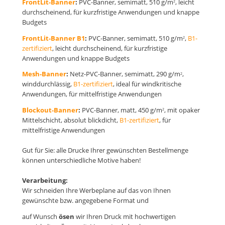
FrontLit-Banner
:
PVC-Banner, semimatt, 510 g/m
, leicht
2
durchscheinend, für kurzfristige Anwendungen und knappe
Budgets
FrontLit-Banner B1
:
PVC-Banner, semimatt, 510 g/m
,
B1-
2
zertifiziert
, leicht durchscheinend, für kurzfristige
Anwendungen und knappe Budgets
Mesh-Banner
:
Netz-PVC-Banner, semimatt, 290 g/m
,
2
winddurchlässig,
B1-zertifiziert
, ideal für windkritische
Anwendungen, für mittelfristige Anwendungen
Blockout-Banner
:
PVC-Banner, matt, 450 g/m
, mit opaker
2
Mittelschicht, absolut blickdicht,
B1-zertifiziert
, für
mittelfristige Anwendungen
Gut für Sie: alle Drucke Ihrer gewünschten Bestellmenge
können unterschiedliche Motive haben!
Verarbeitung:
Wir schneiden Ihre Werbeplane auf das von Ihnen
gewünschte bzw. angegebene Format und
auf Wunsch
ösen
wir Ihren Druck mit hochwertigen